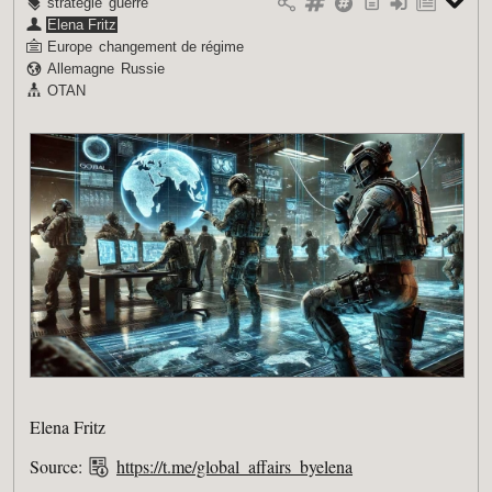
stratégie
guerre
Elena Fritz
Europe
changement de régime
Allemagne
Russie
OTAN
Elena Fritz
Source:
https://t.me/global_affairs_byelena