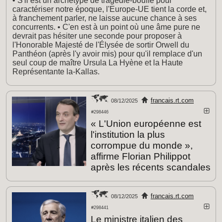
• S'il est un archétype de tragédie-bouffe pour
caractériser notre époque, l'Europe-UE tient la corde et,
à franchement parler, ne laisse aucune chance à ses
concurrents. • C'en est à un point où une âme pure ne
devrait pas hésiter une seconde pour proposer à
l'Honorable Majesté de l'Élysée de sortir Orwell du
Panthéon (après l'y avoir mis) pour qu'il remplace d'un
seul coup de maître Ursula La Hyène et la Haute
Représentante la-Kallas.
francais.rt.com
08/12/2025
#298446
« L'Union européenne est
l'institution la plus
corrompue du monde »,
affirme Florian Philippot
après les récents scandales
francais.rt.com
08/12/2025
#298441
Le ministre italien des