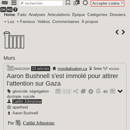
Accepter cookie ?
Home
Faits
Analyses
Articulations
Épique
Catégories
Dossiers
+ Lus
+ Fameux
Vidéos
Commentaires
À propos
Murs
23 articles
mondialisation.ca
5min
26/02/2024
#243640
Aaron Bushnell s'est immolé pour attirer
l'attention sur Gaza
génocide
ségrégation
🇬🇧
dystopie
suicide
Caitlin Johnstone
apartheid
Aaron Bushnell
Par
Caitlin Johnstone