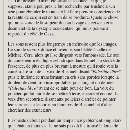
J'ai l'impression d'avoir été saisie et secouée, ce qui, je
suppose, était à peu près le but recherché par Bushnell. Un
acte pour ébranler le monde et lui faire prendre conscience de
la réalité de ce qui est en train de se produire. Quelque chose
qui nous sorte de la stupeur due au lavage de cerveau et au
désintérêt de la dystopie occidentale, qui nous pousse à
regarder du côté de Gaza.
Les sons restent plus longtemps en mémoire que les images.
Le son de sa voix douce et juvénile, semblable à celle de
Michael Cera, alors qu'il se dirigeait vers l'ambassade. Le son
du conteneur métallique cylindrique dans lequel il a stocké de
l'essence, de plus en plus bruyant à mesure qu'il roule vers la
caméra. Le son de la voix de Bushnell disant
"Palestine libre",
puis le hurlant, se transformant en cris sans paroles lorsque la
douleur devient trop insupportable, puis forçant un dernier
"Palestine libre"
avant de se taire pour de bon. La voix du
policier qui lui hurle de se mettre à terre, encore et encore. La
voix d'un secouriste disant aux policiers d'arrêter de pointer
leurs armes sur le corps en flammes de Bushnell et d'aller
chercher des extincteurs.
Il est resté debout pendant un temps incroyablement long alors
qu'il était en flammes. Je ne sais pas où il a trouvé la force de