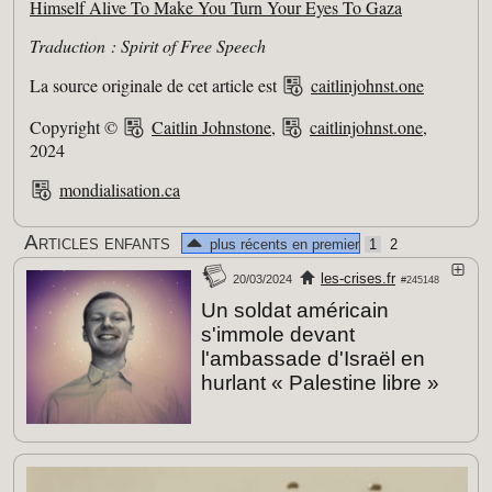
Himself Alive To Make You Turn Your Eyes To Gaza
Traduction : Spirit of Free Speech
La source originale de cet article est
caitlinjohnst.one
Copyright ©
Caitlin Johnstone
,
caitlinjohnst.one
,
2024
mondialisation.ca
Articles enfants
plus récents en premier
1
2
les-crises.fr
20/03/2024
#245148
Un soldat américain
s'immole devant
l'ambassade d'Israël en
hurlant « Palestine libre »