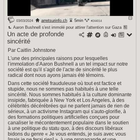
arretsurinfo.ch
5min
03/03/2024
#244014
Aaron Bushnell s'est immolé pour attirer l'attention sur Gaza
Un acte de profonde
sincérité
Par Caitlin Johnstone
L'une des principales raisons pour lesquelles
l'immolation d'Aaron Bushnell a un tel impact sur notre
société est qu'il s'agit de l'acte de sincérité le plus
radical dont nous ayons jamais été témoins.
Dans cette société frauduleuse où tout est factice et
stupide, nous ne sommes pas habitués à une telle
sincérité. Nous sommes habitués à la culture dominante
insipide, fabriquée à New York et Los Angeles, à des
célébrités décérébrées qui ne parlent jamais de rien de
sérieux, à un activisme Instagram qui s'auto-glorifie, à
des formations politiques artificielles conçues pour
canaliser le mécontentement populaire dans le soutien
à une politique du statu quo, à des discours libéraux
bidons du genre « Je vous entends, je suis avec vous
[mais je ne ferai rien] », à une propagande et une