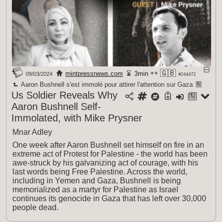
🇬🇧
mintpressnews.com
3min
09/03/2024
#244472
Aaron Bushnell s'est immolé pour attirer l'attention sur Gaza
Us Soldier Reveals Why
Aaron Bushnell Self-
Immolated, with Mike Prysner
Mnar Adley
One week after Aaron Bushnell set himself on fire in an
extreme act of Protest for Palestine - the world has been
awe-struck by his galvanizing act of courage, with his
last words being Free Palestine. Across the world,
including in Yemen and Gaza, Bushnell is being
memorialized as a martyr for Palestine as Israel
continues its genocide in Gaza that has left over 30,000
people dead.