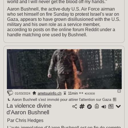
world and I will never get the blood off my hands."
Aaron Bushnell, the active-duty U.S. Air Force airman
who set himself on fire Sunday to protest Israel's war on
Gaza, appears to have grown disillusioned with the U.S.
military and his own role as a service member,
according to posts on the online forum Reddit under a
handle matching one used by Bushnell.
arretsurinfo.ch
11min
01/03/2024
#243938
Aaron Bushnell s'est immolé pour attirer l'attention sur Gaza
La violence divine
d'Aaron Bushnell
Par Chris Hedges
L'auto-immolation d'Aaron Bushnell est en fin de compte