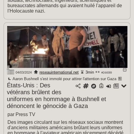
soldats, technocrates, ingénieurs, scientifiques et
bureaucrates allemands qui avaient huilé l'appareil de
l'Holocauste nazi.
reseauinternational.net
3min
04/03/2024
#244089
Aaron Bushnell s'est immolé pour attirer l'attention sur Gaza
États-Unis : Des
vétérans brûlent des
uniformes en hommage à Bushnell et
dénoncent le génocide à Gaza
par Press TV
Des images circulant sur les réseaux sociaux montrent
d'anciens militaires américains brûlant leurs uniformes
en hommage à l'aviateur américain récemment décédé