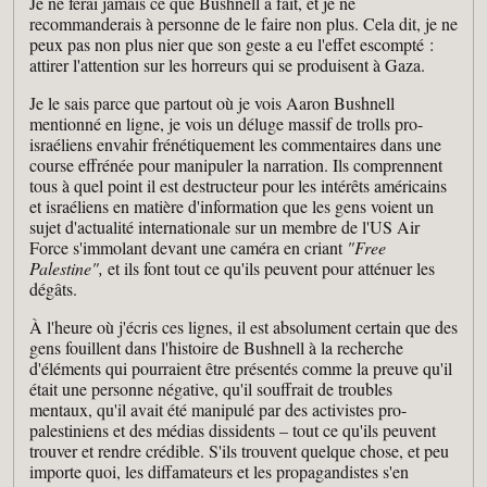
Je ne ferai jamais ce que Bushnell a fait, et je ne
recommanderais à personne de le faire non plus. Cela dit, je ne
peux pas non plus nier que son geste a eu l'effet escompté :
attirer l'attention sur les horreurs qui se produisent à Gaza.
Je le sais parce que partout où je vois Aaron Bushnell
mentionné en ligne, je vois un déluge massif de trolls pro-
israéliens envahir frénétiquement les commentaires dans une
course effrénée pour manipuler la narration. Ils comprennent
tous à quel point il est destructeur pour les intérêts américains
et israéliens en matière d'information que les gens voient un
sujet d'actualité internationale sur un membre de l'US Air
Force s'immolant devant une caméra en criant
"Free
Palestine",
et ils font tout ce qu'ils peuvent pour atténuer les
dégâts.
À l'heure où j'écris ces lignes, il est absolument certain que des
gens fouillent dans l'histoire de Bushnell à la recherche
d'éléments qui pourraient être présentés comme la preuve qu'il
était une personne négative, qu'il souffrait de troubles
mentaux, qu'il avait été manipulé par des activistes pro-
palestiniens et des médias dissidents – tout ce qu'ils peuvent
trouver et rendre crédible. S'ils trouvent quelque chose, et peu
importe quoi, les diffamateurs et les propagandistes s'en