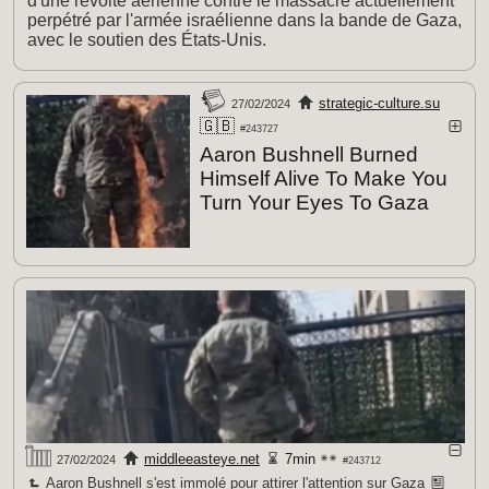
d'une révolte aérienne contre le massacre actuellement
perpétré par l'armée israélienne dans la bande de Gaza,
avec le soutien des États-Unis.
strategic-culture.su
27/02/2024
🇬🇧
#243727
Aaron Bushnell Burned
Himself Alive To Make You
Turn Your Eyes To Gaza
middleeasteye.net
7min
27/02/2024
#243712
Aaron Bushnell s'est immolé pour attirer l'attention sur Gaza