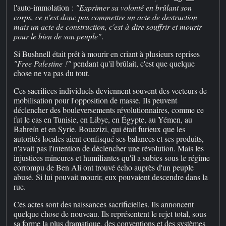
l'auto-immolation :
"Exprimer sa volonté en brûlant son
corps, ce n'est donc pas commettre un acte de destruction
mais un acte de construction, c'est-à-dire souffrir et mourir
pour le bien de son peuple"
.
Si Bushnell était prêt à mourir en criant à plusieurs reprises
"Free Palestine !"
pendant qu'il brûlait, c'est que quelque
chose ne va pas du tout.
Ces sacrifices individuels deviennent souvent des vecteurs de
mobilisation pour l'opposition de masse. Ils peuvent
déclencher des bouleversements révolutionnaires, comme ce
fut le cas en Tunisie, en Libye, en Égypte, au Yémen, au
Bahreïn et en Syrie. Bouazizi, qui était furieux que les
autorités locales aient confisqué ses balances et ses produits,
n'avait pas l'intention de déclencher une révolution. Mais les
injustices mineures et humiliantes qu'il a subies sous le régime
corrompu de Ben Ali ont trouvé écho auprès d'un peuple
abusé. Si lui pouvait mourir, eux pouvaient descendre dans la
rue.
Ces actes sont des naissances sacrificielles. Ils annoncent
quelque chose de nouveau. Ils représentent le rejet total, sous
sa forme la plus dramatique, des conventions et des systèmes