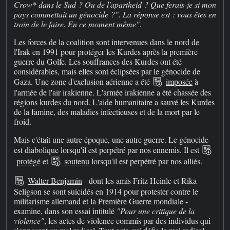
Crow* dans le Sud ? Ou de l'apartheid ? Que ferais-je si mon
pays commettait un génocide ?". La réponse est : vous êtes en
train de le faire. En ce moment même"
.
Les forces de la coalition sont intervenues dans le nord de
l'Irak en 1991 pour protéger les Kurdes après la première
guerre du Golfe. Les souffrances des Kurdes ont été
considérables, mais elles sont éclipsées par le génocide de
Gaza. Une zone d'exclusion aérienne a été
imposée
à
l'armée de l'air irakienne. L'armée irakienne a été chassée des
régions kurdes du nord. L'aide humanitaire a sauvé les Kurdes
de la famine, des maladies infectieuses et de la mort par le
froid.
Mais c'était une autre époque, une autre guerre. Le génocide
est diabolique lorsqu'il est perpétré par nos ennemis. Il est
protégé
et
soutenu
lorsqu'il est perpétré par nos alliés.
Walter Benjamin
- dont les amis Fritz Heinle et Rika
Seligson se sont suicidés en 1914 pour protester contre le
militarisme allemand et la Première Guerre mondiale -
examine, dans son essai intitulé
"Pour une critique de la
violence"
, les actes de violence commis par des individus qui