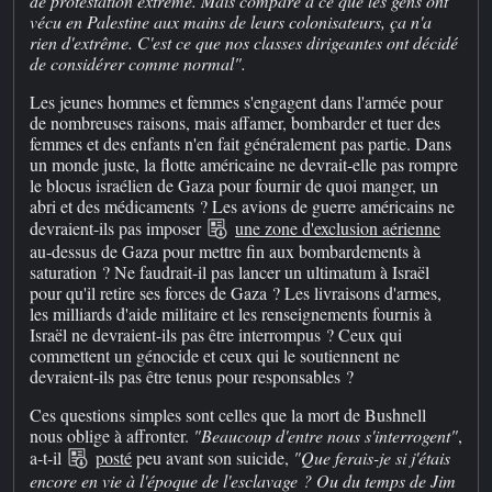
de protestation extrême. Mais comparé à ce que les gens ont
vécu en Palestine aux mains de leurs colonisateurs, ça n'a
rien d'extrême. C'est ce que nos classes dirigeantes ont décidé
de considérer comme normal".
Les jeunes hommes et femmes s'engagent dans l'armée pour
de nombreuses raisons, mais affamer, bombarder et tuer des
femmes et des enfants n'en fait généralement pas partie. Dans
un monde juste, la flotte américaine ne devrait-elle pas rompre
le blocus israélien de Gaza pour fournir de quoi manger, un
abri et des médicaments ? Les avions de guerre américains ne
devraient-ils pas imposer
une zone d'exclusion aérienne
au-dessus de Gaza pour mettre fin aux bombardements à
saturation ? Ne faudrait-il pas lancer un ultimatum à Israël
pour qu'il retire ses forces de Gaza ? Les livraisons d'armes,
les milliards d'aide militaire et les renseignements fournis à
Israël ne devraient-ils pas être interrompus ? Ceux qui
commettent un génocide et ceux qui le soutiennent ne
devraient-ils pas être tenus pour responsables ?
Ces questions simples sont celles que la mort de Bushnell
nous oblige à affronter.
"Beaucoup d'entre nous s'interrogent"
,
a-t-il
posté
peu avant son suicide,
"Que ferais-je si j'étais
encore en vie à l'époque de l'esclavage ? Ou du temps de Jim