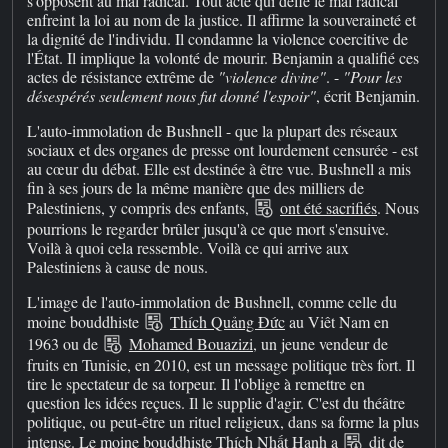
s'opposent au mal radical. Tout acte qui défie le mal radical
enfreint la loi au nom de la justice. Il affirme la souveraineté et
la dignité de l'individu. Il condamne la violence coercitive de
l'État. Il implique la volonté de mourir. Benjamin a qualifié ces
actes de résistance extrême de
"violence divine"
. -
"Pour les
désespérés seulement nous fut donné l'espoir"
, écrit Benjamin.
L'auto-immolation de Bushnell - que la plupart des réseaux
sociaux et des organes de presse ont lourdement censurée - est
au cœur du débat. Elle est destinée à être vue. Bushnell a mis
fin à ses jours de la même manière que des milliers de
Palestiniens, y compris des enfants,
ont été sacrifiés
. Nous
pourrions le regarder brûler jusqu'à ce que mort s'ensuive.
Voilà à quoi cela ressemble. Voilà ce qui arrive aux
Palestiniens à cause de nous.
L'image de l'auto-immolation de Bushnell, comme celle du
moine bouddhiste
Thích Quảng Đức
au Viêt Nam en
1963 ou de
Mohamed Bouazizi
, un jeune vendeur de
fruits en Tunisie, en 2010, est un message politique très fort. Il
tire le spectateur de sa torpeur. Il l'oblige à remettre en
question les idées reçues. Il le supplie d'agir. C'est du théâtre
politique, ou peut-être un rituel religieux, dans sa forme la plus
intense. Le moine bouddhiste Thích Nhất Hạnh a
dit
de