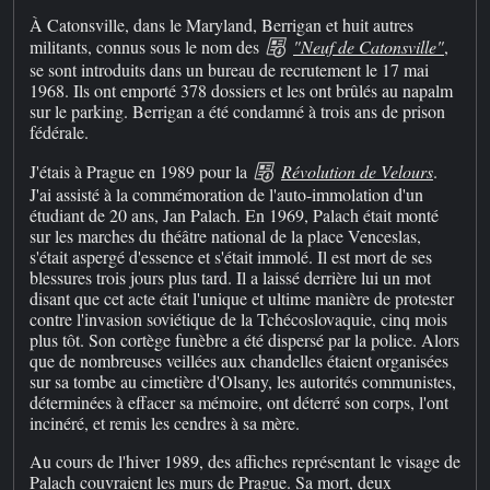
À Catonsville, dans le Maryland, Berrigan et huit autres
militants, connus sous le nom des
"Neuf de Catonsville"
,
se sont introduits dans un bureau de recrutement le 17 mai
1968. Ils ont emporté 378 dossiers et les ont brûlés au napalm
sur le parking. Berrigan a été condamné à trois ans de prison
fédérale.
J'étais à Prague en 1989 pour la
Révolution de Velours
.
J'ai assisté à la commémoration de l'auto-immolation d'un
étudiant de 20 ans, Jan Palach. En 1969, Palach était monté
sur les marches du théâtre national de la place Venceslas,
s'était aspergé d'essence et s'était immolé. Il est mort de ses
blessures trois jours plus tard. Il a laissé derrière lui un mot
disant que cet acte était l'unique et ultime manière de protester
contre l'invasion soviétique de la Tchécoslovaquie, cinq mois
plus tôt. Son cortège funèbre a été dispersé par la police. Alors
que de nombreuses veillées aux chandelles étaient organisées
sur sa tombe au cimetière d'Olsany, les autorités communistes,
déterminées à effacer sa mémoire, ont déterré son corps, l'ont
incinéré, et remis les cendres à sa mère.
Au cours de l'hiver 1989, des affiches représentant le visage de
Palach couvraient les murs de Prague. Sa mort, deux