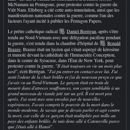
McNamara au Pentagone, pour protester contre la guerre du
Viêt Nam. Ellsberg a cité cette auto-immolation, ainsi que les
manifestations nationales contre la guerre, comme l'un des
facteurs l'ayant incité à publier les Pentagon Papers.
Le prêtre catholique radical
Daniel Berrigan
, après s'être
rendu au Nord-Vietnam avec une délégation pacifiste pendant
la guerre, s'est rendu dans la chambre d'hôpital de
Ronald
Brazee
. Brazee était un lycéen qui s'était aspergé de kérosène
et immolé devant la cathédrale de l'Immaculée Conception,
dans le centre de Syracuse, dans l'État de New York, pour
protester contre la guerre.
"Il était toujours en vie un mois plus
tard"
, écrit Berrigan.
"J'ai pu entrer en contact avec lui. J'ai
senti l'odeur de la chair brûlée et j'ai de nouveau perçu ce que
j'avais vu au Nord-Vietnam. Le garçon était en train de
mourir dans d'atroces souffrances, son corps semblable à un
grand morceau de viande jeté sur un gril. Il est mort peu
après. J'ai senti mes sens envahis par de nouvelles
expériences. J'avais compris le pouvoir de la mort dans le
monde moderne. Je savais que je devais parler et agir contre
la mort, car celle de ce garçon était multipliée par mille au
pays des enfants brûlés. Je suis donc allé à Catonsville parce
que j'étais allé à Hanoï"
.