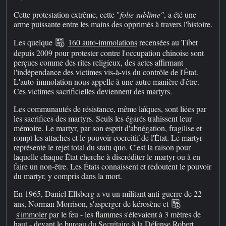
Cette protestation extrême, cette "
folie sublime"
, a été une
arme puissante entre les mains des opprimés à travers l'histoire.
Les quelque
160 auto-immolations
recensées au Tibet
depuis 2009 pour protester contre l'occupation chinoise sont
perçues comme des rites religieux, des actes affirmant
l'indépendance des victimes vis-à-vis du contrôle de l'État.
L'auto-immolation nous appelle à une autre manière d'être.
Ces victimes sacrificielles deviennent des martyrs.
Les communautés de résistance, même laïques, sont liées par
les sacrifices des martyrs. Seuls les égarés trahissent leur
mémoire. Le martyr, par son esprit d'abnégation, fragilise et
rompt les attaches et le pouvoir coercitif de l'État. Le martyr
représente le rejet total du statu quo. C'est la raison pour
laquelle chaque État cherche à discréditer le martyr ou à en
faire un non-être. Les États connaissent et redoutent le pouvoir
du martyr, y compris dans la mort.
En 1965, Daniel Ellsberg a vu un militant anti-guerre de 22
ans, Norman Morrison, s'asperger de kérosène et
s'immoler
par le feu - les flammes s'élevaient à 3 mètres de
haut - devant le bureau du Secrétaire à la Défense Robert