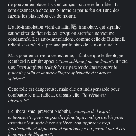
de pouvoir en place. Ils sont conçus pour être horribles. Ils
sont destinées à choquer. S'immoler par le feu est l'une des
façons les plus redoutées de mourir.
L'auto-immolation vient du latin
immolāre
, qui signifie
saupoudrer de fleur de sel lorsqu'on sacrifie une victime
condamnée. Les auto-immolations, comme celle de Bushnell,
relient le sacré et le profane par le biais de la mort rituelle.
Mais pour en arriver à cet extrême, il faut ce que le théologien
Reinhold Niebuhr appelle
"une sublime folie de l'âme".
Il note
que
"rien sauf une telle folie ne permet de lutter contre le
pouvoir malin et la malveillance spirituelle des hautes
sphères"
.
Cette folie est dangereuse, mais elle est indispensable pour
combattre le mal radical, car sans elle,
"la vérité est
obscurcie"
.
Le libéralisme, prévient Niebuhr,
"manque de l'esprit
enthousiaste, pour ne pas dire fanatique, indispensable pour
arracher le monde à ses ornières. Son approche trop
intellectuelle et dépourvue d'émotions ne lui permet pas d'être
le moteur de l'histoire".