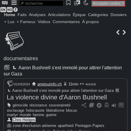
Accepter cookie ?
Home
Faits
Analyses
Articulations
Épique
Catégories
Dossiers
+ Lus
+ Fameux
Vidéos
Commentaires
À propos
documentaires
Aaron Bushnell s'est immolé pour attirer l'attention
sur Gaza
arretsurinfo.ch
11min
01/03/2024
#243938
Aaron Bushnell s'est immolé pour attirer l'attention sur Gaza
La violence divine d'Aaron Bushnell
génocide
résistance
souveraineté
esclavage
holocauste
libéralisme
blocus
martyr
morale
famine
guerre
Chris Hedges
zone d'exclusion aérienne
apartheid
Pentagon Papers