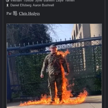
Vietnam
Tunisie
Syrie
Bahreïn
Libye
Yemen
Daniel Ellsberg
Aaron Bushnell
Par
Chris Hedges