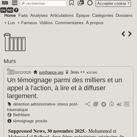
Accepter cookie ?
Home
Faits
Analyses
Articulations
Épique
Catégories
Dossiers
+ Lus
+ Fameux
Vidéos
Commentaires
À propos
Murs
ismfrance.org
3min
02/12/2025
#297880
Un témoignage parmi des milliers et un
appel à l'action, à lire et à diffuser
largement.
détention administrative
stress post-
traumatique
Bethléem
témoignage
procès
Suppressed News, 30 novembre 2025.
- Mohammed et
Mahmoud al Balboul, deux frères palestiniens originaires de