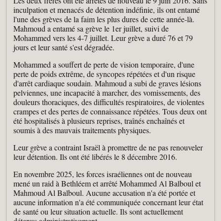
Les deux frères ont été arrêtés de nouveau le 9 juin 2016. Sans
inculpation et menacés de détention indéfinie, ils ont entamé
l'une des grèves de la faim les plus dures de cette année-là.
Mahmoud a entamé sa grève le 1er juillet, suivi de
Mohammed vers les 4-7 juillet. Leur grève a duré 76 et 79
jours et leur santé s'est dégradée.
Mohammed a souffert de perte de vision temporaire, d'une
perte de poids extrême, de syncopes répétées et d'un risque
d'arrêt cardiaque soudain. Mahmoud a subi de graves lésions
pelviennes, une incapacité à marcher, des vomissements, des
douleurs thoraciques, des difficultés respiratoires, de violentes
crampes et des pertes de connaissance répétées. Tous deux ont
été hospitalisés à plusieurs reprises, traînés enchaînés et
soumis à des mauvais traitements physiques.
Leur grève a contraint Israël à promettre de ne pas renouveler
leur détention. Ils ont été libérés le 8 décembre 2016.
En novembre 2025, les forces israéliennes ont de nouveau
mené un raid à Bethléem et arrêté Mohammed Al Balboul et
Mahmoud Al Balboul. Aucune accusation n'a été portée et
aucune information n'a été communiquée concernant leur état
de santé ou leur situation actuelle. Ils sont actuellement
détenus administrativement.