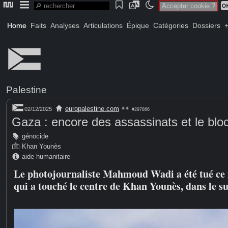
Accepter cookie ?
Home
Faits
Analyses
Articulations
Épique
Catégories
Dossiers
+
Palestine
europalestine.com
02/12/2025
#297866
Gaza : encore des assassinats et le bloc
génocide
Khan Younès
aide humanitaire
Le photojournaliste Mahmoud Wadi a été tué ce m
qui a touché le centre de Khan Younès, dans le s