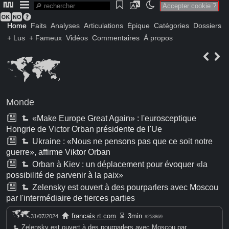
Accepter cookie ?
Home
Faits
Analyses
Articulations
Épique
Catégories
Dossiers
+ Lus
+ Fameux
Vidéos
Commentaires
À propos
Monde
«Make Europe Great Again» : l'eurosceptique
Hongrie de Victor Orban présidente de l'Ue
Ukraine : «Nous ne pensons pas que ce soit notre
guerre», affirme Viktor Orban
Orban à Kiev : un déplacement pour évoquer «la
possibilité de parvenir à la paix»
Zelensky est ouvert à des pourparlers avec Moscou
par l'intermédiaire de tierces parties
francais.rt.com
3min
31/07/2024
#253869
Zelensky est ouvert à des pourparlers avec Moscou par