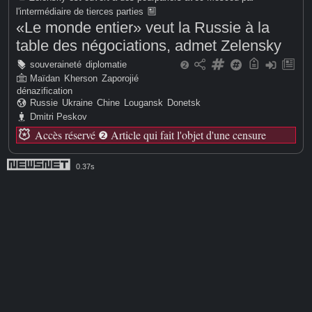
l'intermédiaire de tierces parties
«Le monde entier» veut la Russie à la
table des négociations, admet Zelensky
souveraineté
diplomatie
❷
Maïdan
Kherson
Zaporojié
dénazification
Russie
Ukraine
Chine
Lougansk
Donetsk
Dmitri Peskov
Accès réservé
❷
Article qui fait l'objet d'une censure
0.37s