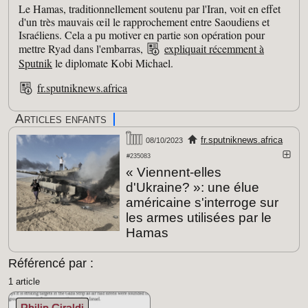
Le Hamas, traditionnellement soutenu par l'Iran, voit en effet
d'un très mauvais œil le rapprochement entre Saoudiens et
Israéliens. Cela a pu motiver en partie son opération pour
mettre Ryad dans l'embarras,
expliquait récemment à
Sputnik
le diplomate Kobi Michael.
fr.sputniknews.africa
Articles enfants
fr.sputniknews.africa
08/10/2023
#235083
« Viennent-elles
d'Ukraine? »: une élue
américaine s'interroge sur
les armes utilisées par le
Hamas
Référencé par :
1 article