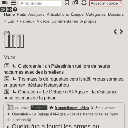
Accepter cookie ?
Home
Faits
Analyses
Articulations
Épique
Catégories
Dossiers
+ Lus
+ Fameux
Vidéos
Commentaires
À propos
Murs
Cisjordanie : un Palestinien tué lors de heurts
nocturnes avec des Israéliens
Tirs massifs de roquettes vers Israël: «nous sommes
en guerre», déclare Netanyahou
Opération « Le Déluge d'Al-Aqsa » : la résistance
brise les murs de la prison
2 articles
fr.sputniknews.africa
3min
08/10/2023
#235082
Opération « Le Déluge d'Al-Aqsa » : la résistance brise les murs
de la prison
« Quelqu'un a fourni les armes au