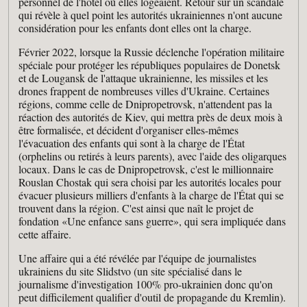
personnel de l'hôtel où elles logeaient. Retour sur un scandale
qui révèle à quel point les autorités ukrainiennes n'ont aucune
considération pour les enfants dont elles ont la charge.
Février 2022, lorsque la Russie déclenche l'opération militaire
spéciale pour protéger les républiques populaires de Donetsk
et de Lougansk de l'attaque ukrainienne, les missiles et les
drones frappent de nombreuses villes d'Ukraine. Certaines
régions, comme celle de Dnipropetrovsk, n'attendent pas la
réaction des autorités de Kiev, qui mettra près de deux mois à
être formalisée, et décident d'organiser elles-mêmes
l'évacuation des enfants qui sont à la charge de l'État
(orphelins ou retirés à leurs parents), avec l'aide des oligarques
locaux. Dans le cas de Dnipropetrovsk, c'est le millionnaire
Rouslan Chostak qui sera choisi par les autorités locales pour
évacuer plusieurs milliers d'enfants à la charge de l'État qui se
trouvent dans la région. C'est ainsi que naît le projet de
fondation «Une enfance sans guerre», qui sera impliquée dans
cette affaire.
Une affaire qui a été révélée par l'équipe de journalistes
ukrainiens du site Slidstvo (un site spécialisé dans le
journalisme d'investigation 100% pro-ukrainien donc qu'on
peut difficilement qualifier d'outil de propagande du Kremlin).