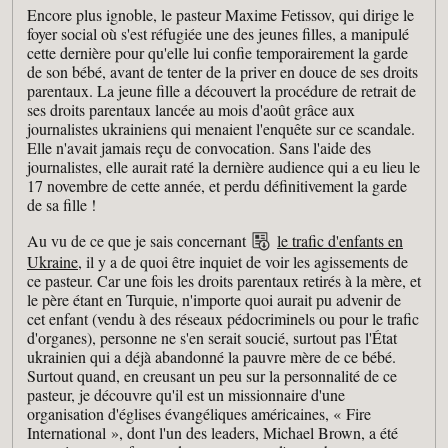
Encore plus ignoble, le pasteur Maxime Fetissov, qui dirige le
foyer social où s'est réfugiée une des jeunes filles, a manipulé
cette dernière pour qu'elle lui confie temporairement la garde
de son bébé, avant de tenter de la priver en douce de ses droits
parentaux. La jeune fille a découvert la procédure de retrait de
ses droits parentaux lancée au mois d'août grâce aux
journalistes ukrainiens qui menaient l'enquête sur ce scandale.
Elle n'avait jamais reçu de convocation. Sans l'aide des
journalistes, elle aurait raté la dernière audience qui a eu lieu le
17 novembre de cette année, et perdu définitivement la garde
de sa fille !
Au vu de ce que je sais concernant
le trafic d'enfants en
Ukraine
, il y a de quoi être inquiet de voir les agissements de
ce pasteur. Car une fois les droits parentaux retirés à la mère, et
le père étant en Turquie, n'importe quoi aurait pu advenir de
cet enfant (vendu à des réseaux pédocriminels ou pour le trafic
d'organes), personne ne s'en serait soucié, surtout pas l'État
ukrainien qui a déjà abandonné la pauvre mère de ce bébé.
Surtout quand, en creusant un peu sur la personnalité de ce
pasteur, je découvre qu'il est un missionnaire d'une
organisation d'églises évangéliques américaines, « Fire
International », dont l'un des leaders, Michael Brown, a été