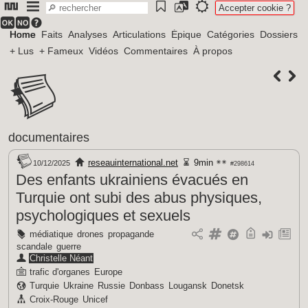
Accepter cookie ?
Home
Faits
Analyses
Articulations
Épique
Catégories
Dossiers
+ Lus
+ Fameux
Vidéos
Commentaires
À propos
documentaires
reseauinternational.net
9min
10/12/2025
#298614
Des enfants ukrainiens évacués en
Turquie ont subi des abus physiques,
psychologiques et sexuels
médiatique
drones
propagande
scandale
guerre
Christelle Néant
trafic d'organes
Europe
Turquie
Ukraine
Russie
Donbass
Lougansk
Donetsk
Croix-Rouge
Unicef