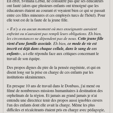
En effet, Svitlana Lebid, ne considère pas que ses éducateurs
ont fauté (alors que plusieurs enfants ont témoigné que les
éducateurs étaient au courant et voyaient bien ce qui se passait
entre ces filles mineures et ces employés turcs de l'hôtel). Pour
elle tout est de la faute de la jeune fille.
«
Il n'y a eu aucun moment où mes enseignants auraient
enfreint ou n'auraient pas rempli leurs obligations. Eh bien,
les circonstances ne dépendent pas de nous.
Cette jeune fille
vient d'une famille asociale
. Eh bien,
ce mode de vie est
inscrit est déjà dans chaque cellule, dans le sang de ces
enfants
», a-t-elle répondu face aux critiques concernant le
travail de son équipe.
Des propos dignes du pire de la pensée eugéniste, et qui en
disent long sur la prise en charge de ces enfants par les
institutions ukrainiennes.
En presque 10 ans de travail dans le Donbass, j'ai mené ou
filmé de nombreuses missions humanitaires à destination des
orphelinats de la région. Et jamais au grand jamais je n'ai
entendu une directrice tenir des propos aussi ignobles envers
l'un des enfants dont elle avait la charge. Même les plus
difficiles et récalcitrants étaient pris en charge avec pédagogie,