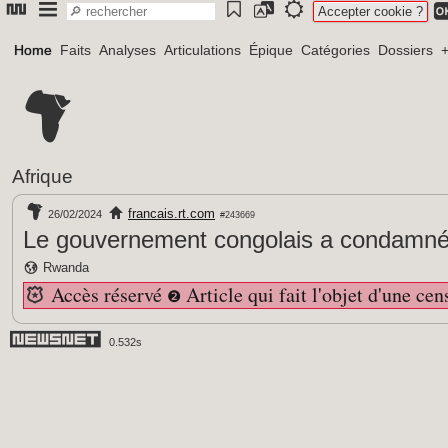
Accepter cookie ?
Home
Faits
Analyses
Articulations
Épique
Catégories
Dossiers
+
Afrique
francais.rt.com
26/02/2024
#243669
Le gouvernement congolais a condamné
Rwanda
Accès réservé
Article qui fait l'objet d'une cen
❷
0.532s