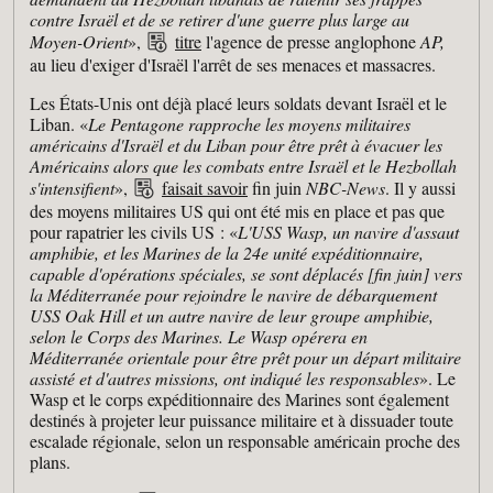
contre Israël et de se retirer d'une guerre plus large au
Moyen-Orient
»,
titre
l'agence de presse anglophone
AP,
au lieu d'exiger d'Israël l'arrêt de ses menaces et massacres.
Les États-Unis ont déjà placé leurs soldats devant Israël et le
Liban. «
Le Pentagone rapproche les moyens militaires
américains d'Israël et du Liban pour être prêt à évacuer les
Américains alors que les combats entre Israël et le Hezbollah
s'intensifient
»,
faisait savoir
fin juin
NBC-News
. Il y aussi
des moyens militaires US qui ont été mis en place et pas que
pour rapatrier les civils US : «
L'USS Wasp, un navire d'assaut
amphibie, et les Marines de la 24e unité expéditionnaire,
capable d'opérations spéciales, se sont déplacés [fin juin] vers
la Méditerranée pour rejoindre le navire de débarquement
USS Oak Hill et un autre navire de leur groupe amphibie,
selon le Corps des Marines. Le Wasp opérera en
Méditerranée orientale pour être prêt pour un départ militaire
assisté et d'autres missions, ont indiqué les responsables
». Le
Wasp et le corps expéditionnaire des Marines sont également
destinés à projeter leur puissance militaire et à dissuader toute
escalade régionale, selon un responsable américain proche des
plans.