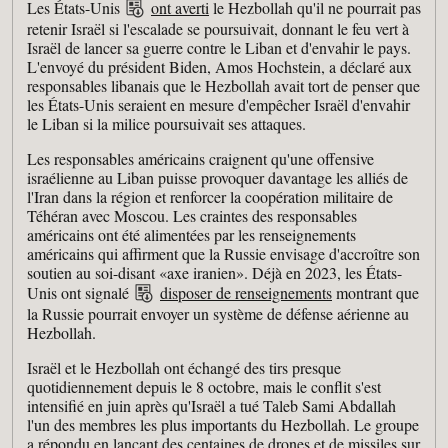
Les États-Unis
ont averti
le Hezbollah qu'il ne pourrait pas
retenir Israël si l'escalade se poursuivait, donnant le feu vert à
Israël de lancer sa guerre contre le Liban et d'envahir le pays.
L'envoyé du président Biden, Amos Hochstein, a déclaré aux
responsables libanais que le Hezbollah avait tort de penser que
les États-Unis seraient en mesure d'empêcher Israël d'envahir
le Liban si la milice poursuivait ses attaques.
Les responsables américains craignent qu'une offensive
israélienne au Liban puisse provoquer davantage les alliés de
l'Iran dans la région et renforcer la coopération militaire de
Téhéran avec Moscou. Les craintes des responsables
américains ont été alimentées par les renseignements
américains qui affirment que la Russie envisage d'accroître son
soutien au soi-disant «axe iranien». Déjà en 2023, les États-
Unis ont signalé
disposer de renseignements
montrant que
la Russie pourrait envoyer un système de défense aérienne au
Hezbollah.
Israël et le Hezbollah ont échangé des tirs presque
quotidiennement depuis le 8 octobre, mais le conflit s'est
intensifié en juin après qu'Israël a tué Taleb Sami Abdallah
l'un des membres les plus importants du Hezbollah. Le groupe
a répondu en lançant des centaines de drones et de missiles sur