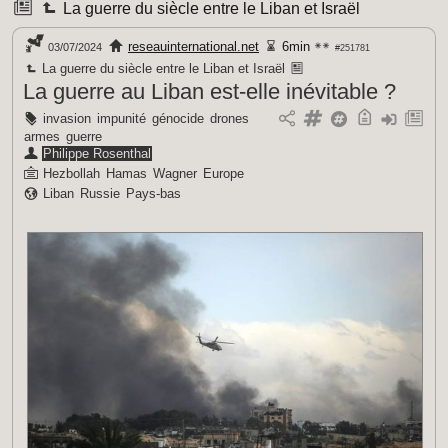
La guerre du siècle entre le Liban et Israël
reseauinternational.net
6min
03/07/2024
#251781
La guerre du siècle entre le Liban et Israël
La guerre au Liban est-elle inévitable ?
invasion
impunité
génocide
drones
armes
guerre
Philippe Rosenthal
Hezbollah
Hamas
Wagner
Europe
Liban
Russie
Pays-bas