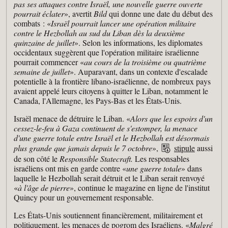
pas ses attaques contre Israël, une nouvelle guerre ouverte
pourrait éclater
», avertit
Bild
qui donne une date du début des
combats : «
Israël pourrait lancer une opération militaire
contre le Hezbollah au sud du Liban dès la deuxième
quinzaine de juillet
». Selon les informations, les diplomates
occidentaux suggèrent que l'opération militaire israélienne
pourrait commencer «
au cours de la troisième ou quatrième
semaine de juillet
». Auparavant, dans un contexte d'escalade
potentielle à la frontière libano-israélienne, de nombreux pays
avaient appelé leurs citoyens à quitter le Liban, notamment le
Canada, l'Allemagne, les Pays-Bas et les États-Unis.
Israël menace de détruire le Liban. «
Alors que les espoirs d'un
cessez-le-feu à Gaza continuent de s'estomper, la menace
d'une guerre totale entre Israël et le Hezbollah est désormais
plus grande que jamais depuis le 7 octobre
»,
stipule
aussi
de son côté le
Responsible Statecraft.
Les responsables
israéliens ont mis en garde contre «
une guerre totale
» dans
laquelle le Hezbollah serait détruit et le Liban serait renvoyé
«
à l'âge de pierre
», continue le magazine en ligne de l'institut
Quincy pour un gouvernement responsable.
Les États-Unis soutiennent financièrement, militairement et
politiquement, les menaces de pogrom des Israéliens. «
Malgré