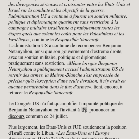
des divergences sérieuses et croissantes entre les États-Unis et
Israël sur la conduite et les objectifs de la guerre,
l'administration US a continué à fournir un soutien militaire,
politique et diplomatique quasiment sans restriction à la
campagne militaire israélienne à pratiquement toutes les
étapes quels que soient les coûts pour les Palestiniens et les
Israéliens
», continue le
Responsible Statecraft.
L'administration US a continué de récompenser Benjamin
Netanyahou, ainsi que son gouvernement d'extrême droite,
avec un soutien militaire, politique et diplomatique
pratiquement sans restriction. «
Même lorsque Benjamin
Netanyahou a publiquement accusé l'administration US de
retenir des armes, la Maison-Blanche s'est empressée de
préciser qu'à l'exception d'une seule livraison, il n'y avait eu
aucune perturbation dans le flux d'armes
», tient, encore, à
retracer le
Responsible Statecraft.
Le Congrès US n'a fait qu'amplifier l'impunité politique de
Benjamin Netanyahou en l'invitant à
prononcer un
discours
commun ce 24 juillet.
Plus largement, les États-Unis et l'UE soutiennent la position
d'Israël contre le Liban. «
Les États-Unis et l'Europe
demandent au Hezbollah libanais de ralentir ses frappes