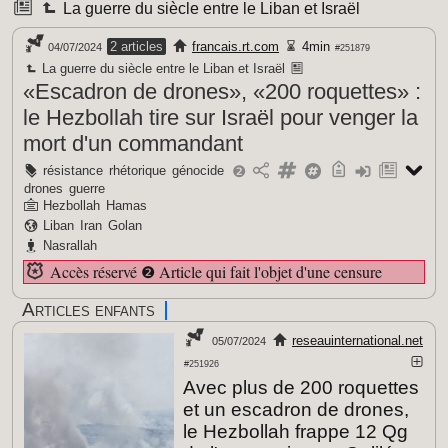
La guerre du siècle entre le Liban et Israël
2 articles
francais.rt.com
4min
04/07/2024
#251879
La guerre du siècle entre le Liban et Israël
«Escadron de drones», «200 roquettes» :
le Hezbollah tire sur Israël pour venger la
mort d'un commandant
résistance
rhétorique
génocide
❷
drones
guerre
Hezbollah
Hamas
Liban
Iran
Golan
Nasrallah
Accès réservé
❷
Article qui fait l'objet d'une censure
Articles enfants
reseauinternational.net
05/07/2024
#251926
Avec plus de 200 roquettes
et un escadron de drones,
le Hezbollah frappe 12 Qg